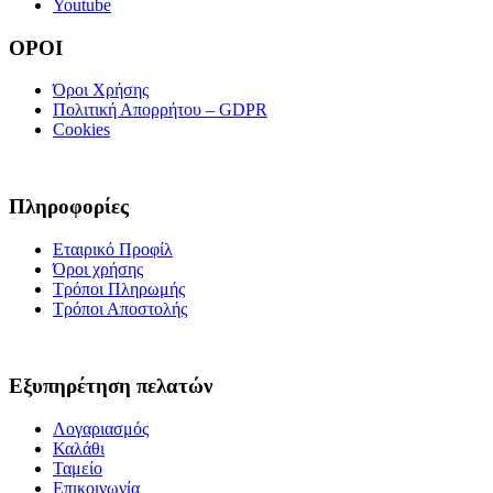
Youtube
ΟΡΟΙ
Όροι Χρήσης
Πολιτική Απορρήτου – GDPR
Cookies
Πληροφορίες
Εταιρικό Προφίλ
Όροι χρήσης
Τρόποι Πληρωμής
Τρόποι Αποστολής
Εξυπηρέτηση πελατών
Λογαριασμός
Καλάθι
Ταμείο
Επικοινωνία