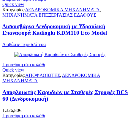
Quick view
Κατηγορίες:
ΔΕΝΔΡΟΚΟΜΙΚΑ ΜΗΧΑΝΗΜΑΤΑ
,
ΜΗΧΑΝΗΜΑΤΑ ΕΠΕΞΕΡΓΑΣΙΑΣ ΕΔΑΦΟΥΣ
Δισκοσβάρνα Δενδροκομική με Υδραυλική
Επαναφορά Kadioglu KDM110 Eco Model
Διαβάστε περισσότερα
Προσθήκη στο καλάθι
Quick view
Κατηγορίες:
ΑΠΟΦΛΟΙΩΤΕΣ
,
ΔΕΝΔΡΟΚΟΜΙΚΑ
ΜΗΧΑΝΗΜΑΤΑ
Αποφλοιωτής Καρυδιών με Σταθερές Στροφές DCS
60 (Δενδροκομική)
1.326,80
€
Προσθήκη στο καλάθι