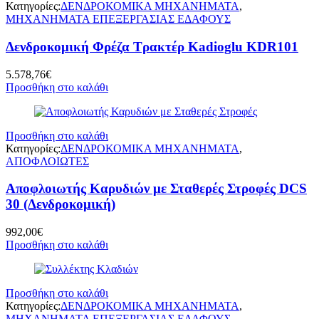
Κατηγορίες:
ΔΕΝΔΡΟΚΟΜΙΚΑ ΜΗΧΑΝΗΜΑΤΑ
,
ΜΗΧΑΝΗΜΑΤΑ ΕΠΕΞΕΡΓΑΣΙΑΣ ΕΔΑΦΟΥΣ
Δενδροκομική Φρέζα Τρακτέρ Kadioglu KDR101
5.578,76
€
Προσθήκη στο καλάθι
Προσθήκη στο καλάθι
Κατηγορίες:
ΔΕΝΔΡΟΚΟΜΙΚΑ ΜΗΧΑΝΗΜΑΤΑ
,
ΑΠΟΦΛΟΙΩΤΕΣ
Αποφλοιωτής Καρυδιών με Σταθερές Στροφές DCS
30 (Δενδροκομική)
992,00
€
Προσθήκη στο καλάθι
Προσθήκη στο καλάθι
Κατηγορίες:
ΔΕΝΔΡΟΚΟΜΙΚΑ ΜΗΧΑΝΗΜΑΤΑ
,
ΜΗΧΑΝΗΜΑΤΑ ΕΠΕΞΕΡΓΑΣΙΑΣ ΕΔΑΦΟΥΣ