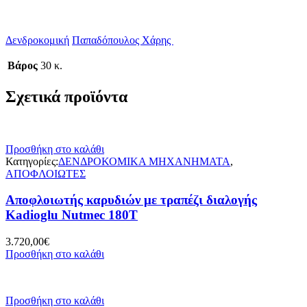
Δενδροκομική
Παπαδόπουλος Χάρης
Βάρος
30 κ.
Σχετικά προϊόντα
Προσθήκη στο καλάθι
Κατηγορίες:
ΔΕΝΔΡΟΚΟΜΙΚΑ ΜΗΧΑΝΗΜΑΤΑ
,
ΑΠΟΦΛΟΙΩΤΕΣ
Αποφλοιωτής καρυδιών με τραπέζι διαλογής
Kadioglu Nutmec 180T
3.720,00
€
Προσθήκη στο καλάθι
Προσθήκη στο καλάθι