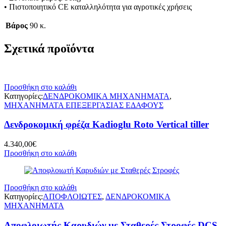
• Πιστοποιητικό CE καταλληλότητα για αγροτικές χρήσεις
Βάρος
90 κ.
Σχετικά προϊόντα
Προσθήκη στο καλάθι
Κατηγορίες:
ΔΕΝΔΡΟΚΟΜΙΚΑ ΜΗΧΑΝΗΜΑΤΑ
,
ΜΗΧΑΝΗΜΑΤΑ ΕΠΕΞΕΡΓΑΣΙΑΣ ΕΔΑΦΟΥΣ
Δενδροκομική φρέζα Kadioglu Roto Vertical tiller
4.340,00
€
Προσθήκη στο καλάθι
Προσθήκη στο καλάθι
Κατηγορίες:
ΑΠΟΦΛΟΙΩΤΕΣ
,
ΔΕΝΔΡΟΚΟΜΙΚΑ
ΜΗΧΑΝΗΜΑΤΑ
Αποφλοιωτής Καρυδιών με Σταθερές Στροφές DCS