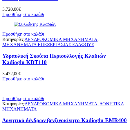
3.720,00
€
Προσθήκη στο καλάθι
Προσθήκη στο καλάθι
Κατηγορίες:
ΔΕΝΔΡΟΚΟΜΙΚΑ ΜΗΧΑΝΗΜΑΤΑ
,
ΜΗΧΑΝΗΜΑΤΑ ΕΠΕΞΕΡΓΑΣΙΑΣ ΕΔΑΦΟΥΣ
Υδραυλική Σκούπα Περισυλλογής Κλαδιών
Kadioglu KDT110
3.472,00
€
Προσθήκη στο καλάθι
Προσθήκη στο καλάθι
Κατηγορίες:
ΔΕΝΔΡΟΚΟΜΙΚΑ ΜΗΧΑΝΗΜΑΤΑ
,
ΔΟΝΗΤΙΚΑ
ΜΗΧΑΝΗΜΑΤΑ
Δονητικό δένδρων βενζινοκίνητο Kadioglu EMR400