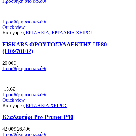
Προσθήκη στο καλάθι
Προσθήκη στο καλάθι
Quick view
Κατηγορίες:
ΕΡΓΑΛΕΙΑ
,
ΕΡΓΑΛΕΙΑ ΧΕΙΡΟΣ
FISKARS ΦΡΟΥΤΟΣΥΛΛΕΚΤΗΣ UP80
(110970102)
20,00
€
Προσθήκη στο καλάθι
-15.6€
Προσθήκη στο καλάθι
Quick view
Κατηγορίες:
ΕΡΓΑΛΕΙΑ ΧΕΙΡΟΣ
Κλαδευτήρι Pro Pruner P90
Original
Η
42,00
€
26,40
€
price
τρέχουσα
Προσθήκη στο καλάθι