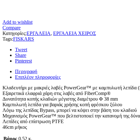
Add to wishlist
Compare
Κατηγορίες:
ΕΡΓΑΛΕΙΑ
,
ΕΡΓΑΛΕΙΑ ΧΕΙΡΟΣ
Tags:
FISKARS
Tweet
Share
Pinterest
Περιγραφή
Επιπλέον πληροφορίες
Κλαδευτήρι με μακριές λαβές PowerGear™ με καμπυλωτή λεπίδα (
Εξαιρετικά ελαφριά χάρη στις λαβές από FiberComp®
Δυνατότητα κοπής κλαδιών μέγιστης διαμέτρου Φ 38 mm
Καμπυλωτή λεπίδα για βαριάς χρήσης κοπή φρέσκου ξύλου
Λόγω της λεπίδας Bypass, μπορεί να κόψει στην βάση του κλαδιού
Mηχανισμός PowerGear™ που βελτιστοποιεί την κατανομή της δύναμη
Λεπίδες από επίστρωση PTFE
46cm μήκος
Βάρος
0,52 κ.