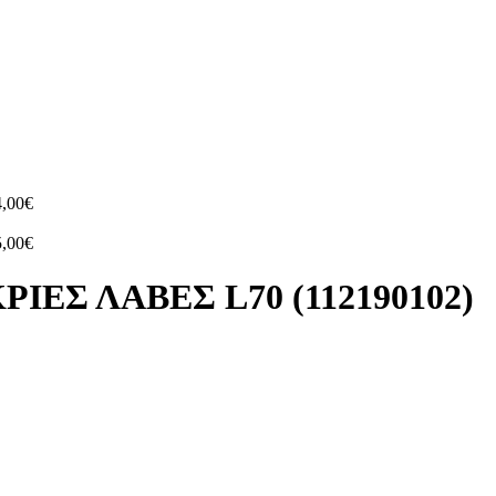
4,00
€
5,00
€
ΕΣ ΛΑΒΕΣ L70 (112190102)