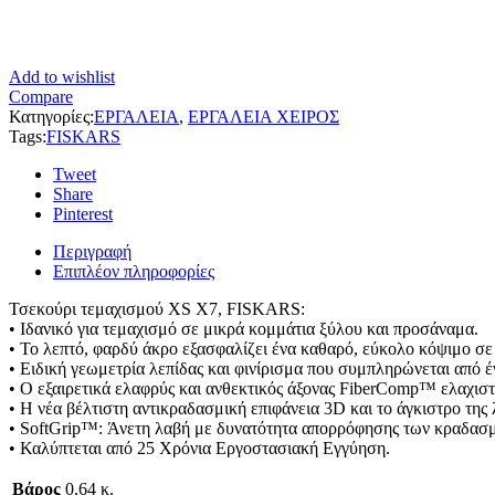
Add to wishlist
Compare
Κατηγορίες:
ΕΡΓΑΛΕΙΑ
,
ΕΡΓΑΛΕΙΑ ΧΕΙΡΟΣ
Tags:
FISKARS
Tweet
Share
Pinterest
Περιγραφή
Επιπλέον πληροφορίες
Τσεκούρι τεμαχισμού XS X7, FISKARS:
• Ιδανικό για τεμαχισμό σε μικρά κομμάτια ξύλου και προσάναμα.
• Το λεπτό, φαρδύ άκρο εξασφαλίζει ένα καθαρό, εύκολο κόψιμο σε
• Ειδική γεωμετρία λεπίδας και φινίρισμα που συμπληρώνεται από έ
• Ο εξαιρετικά ελαφρύς και ανθεκτικός άξονας FiberComp™ ελαχιστ
• Η νέα βέλτιστη αντικραδασμική επιφάνεια 3D και το άγκιστρο της 
• SoftGrip™: Άνετη λαβή με δυνατότητα απορρόφησης των κραδασ
• Καλύπτεται από 25 Χρόνια Εργοστασιακή Εγγύηση.
Βάρος
0,64 κ.